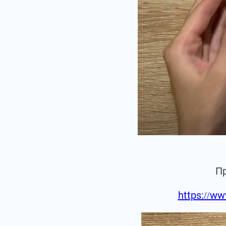
П
https://ww