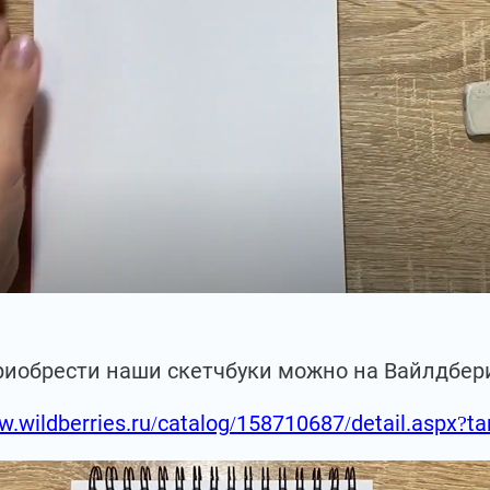
риобрести наши скетчбуки можно на Вайлдбер
w.wildberries.ru/catalog/158710687/detail.aspx?t