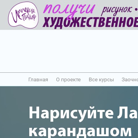
Главная
О проекте
Все курсы
Заочн
Нарисуйте Л
карандашом