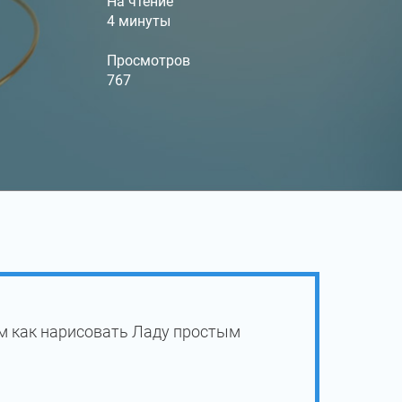
На чтение
4 минуты
Просмотров
767
м как нарисовать Ладу простым