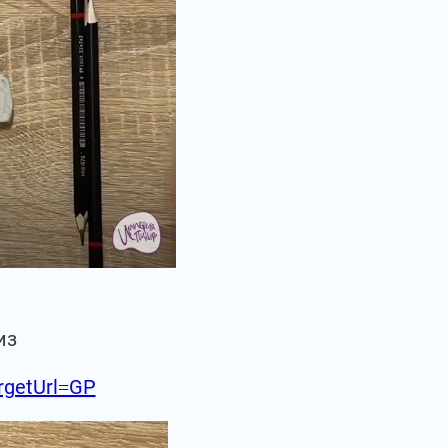
из
argetUrl=GP