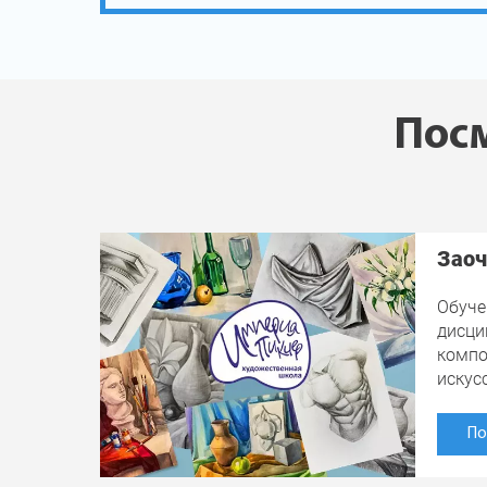
Посм
Заоч
Обуче
дисци
компо
искус
По