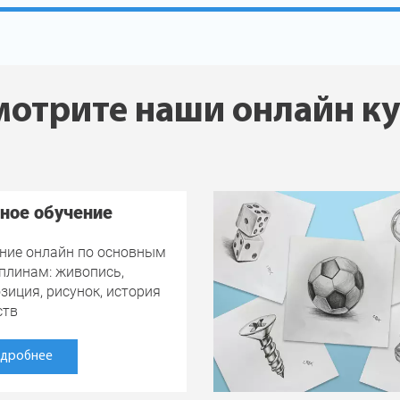
отрите наши онлайн к
ное обучение
ние онлайн по основным
плинам: живопись,
зиция, рисунок, история
ств
дробнее