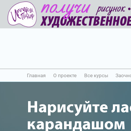
Главная
О проекте
Все курсы
Заочн
Нарисуйте ла
карандашом