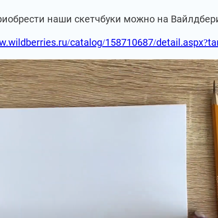
риобрести наши скетчбуки можно на Вайлдбер
w.wildberries.ru/catalog/158710687/detail.aspx?t