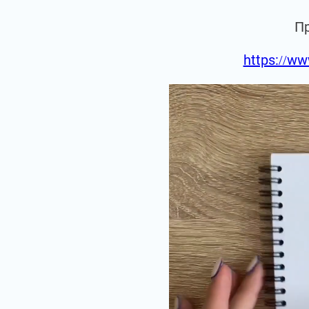
П
https://ww