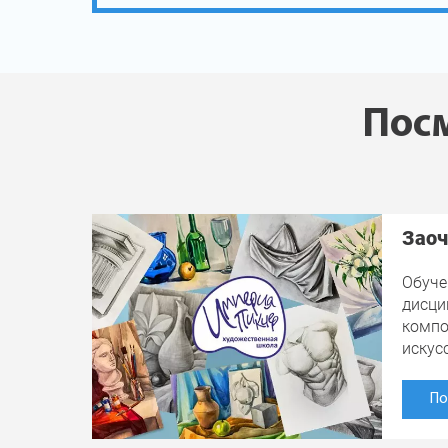
Посм
Заоч
Обуче
дисци
компо
искус
По