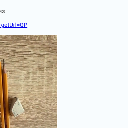
из
argetUrl=GP