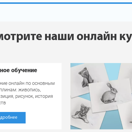
отрите наши онлайн к
ное обучение
ние онлайн по основным
плинам: живопись,
зиция, рисунок, история
ств
дробнее