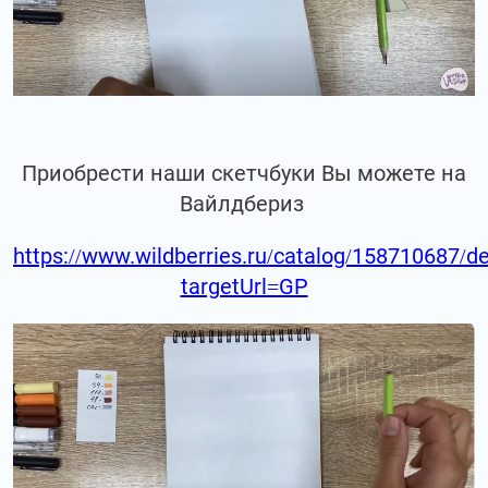
Приобрести наши скетчбуки Вы можете на
Вайлдбериз
https://www.wildberries.ru/catalog/158710687/de
targetUrl=GP