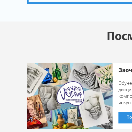
Посм
Заоч
Обуче
дисци
компо
искус
По