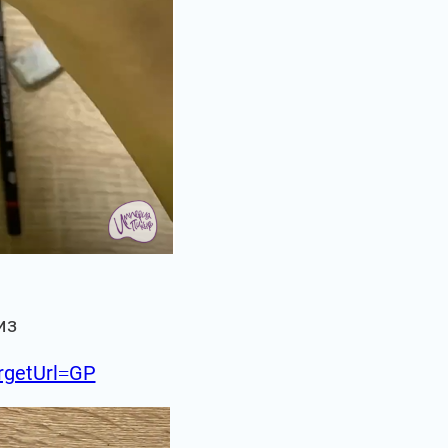
из
argetUrl=GP