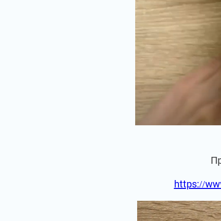
П
https://ww