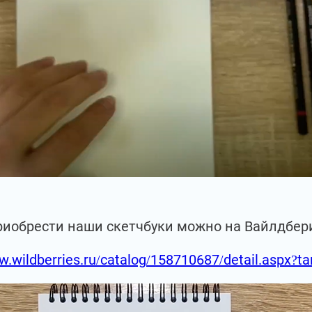
риобрести наши скетчбуки можно на Вайлдбер
w.wildberries.ru/catalog/158710687/detail.aspx?t