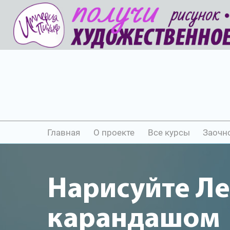
Главная
О проекте
Все курсы
Заочн
Нарисуйте Ле
карандашом