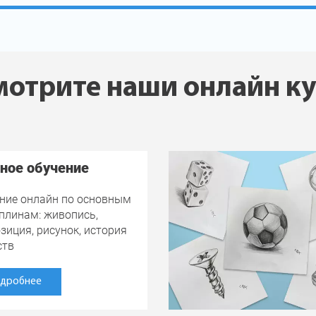
отрите наши онлайн к
ное обучение
ние онлайн по основным
плинам: живопись,
зиция, рисунок, история
ств
дробнее