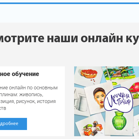
отрите наши онлайн к
ное обучение
ние онлайн по основным
плинам: живопись,
зиция, рисунок, история
ств
дробнее