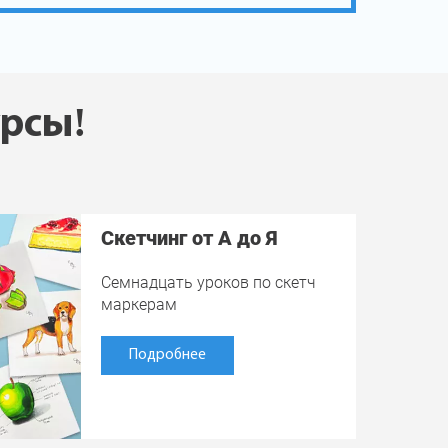
урсы!
Скетчинг от А до Я
Семнадцать уроков по скетч
маркерам
Подробнее