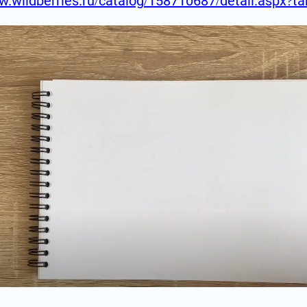
w.wildberries.ru/catalog/158710687/detail.aspx?t