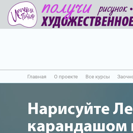
Главная
О проекте
Все курсы
Заочн
Нарисуйте Л
карандашом и