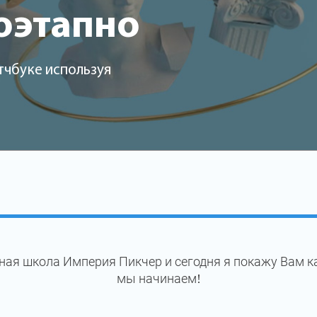
оэтапно
тчбуке используя
ая школа Империя Пикчер и сегодня я покажу Вам к
мы начинаем!