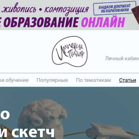
Личный кабин
ое обучение
Популярные
По тематикам
Статьи
ео
 скетч