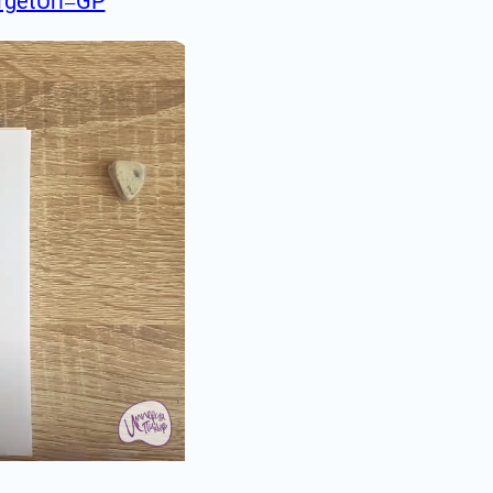
argetUrl=GP