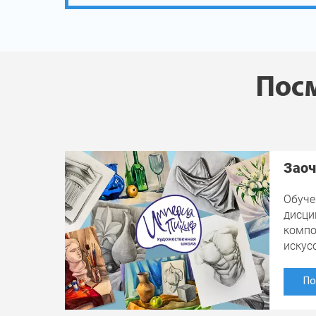
Посм
Заоч
Обуче
дисци
компо
искус
По