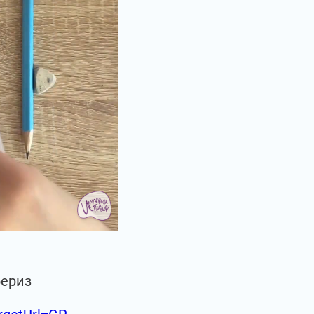
бериз