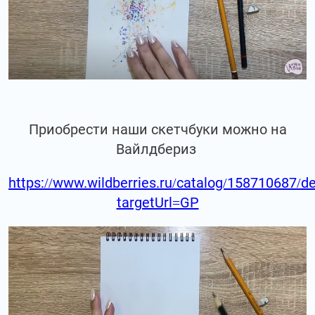
Приобрести наши скетчбуки можно на
Вайлдбериз
https://www.wildberries.ru/catalog/158710687/de
targetUrl=GP