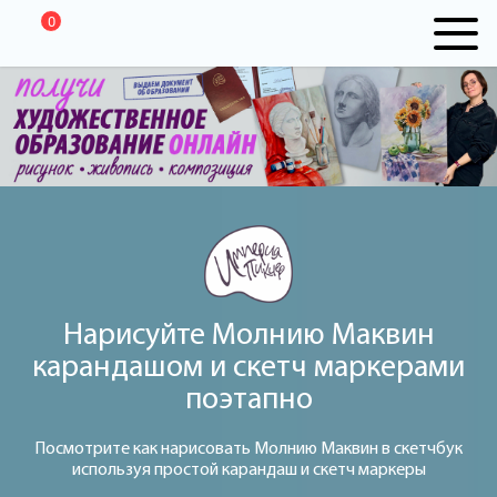
0
Нарисуйте Молнию Маквин
карандашом и скетч маркерами
поэтапно
Посмотрите как нарисовать Молнию Маквин в скетчбук
используя простой карандаш и скетч маркеры