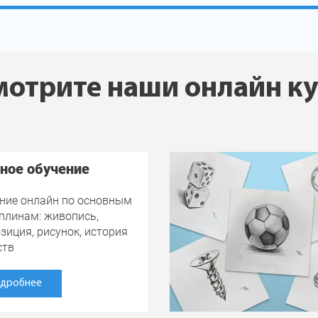
отрите наши онлайн к
ное обучение
ние онлайн по основным
плинам: живопись,
зиция, рисунок, история
ств
дробнее