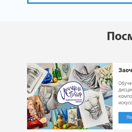
Посм
Заоч
Обуче
дисци
компо
искус
По