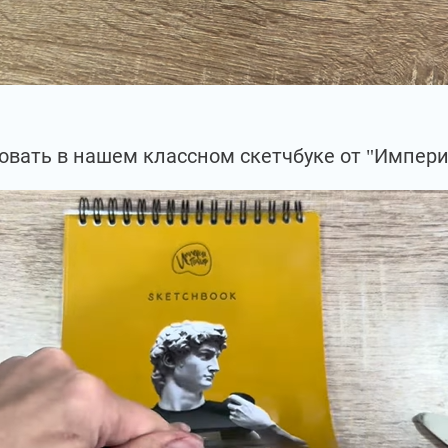
овать в нашем классном скетчбуке от "Импери