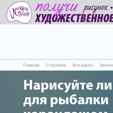
Главная
О проекте
Все курсы
Заочн
Нарисуйте л
для рыбалки