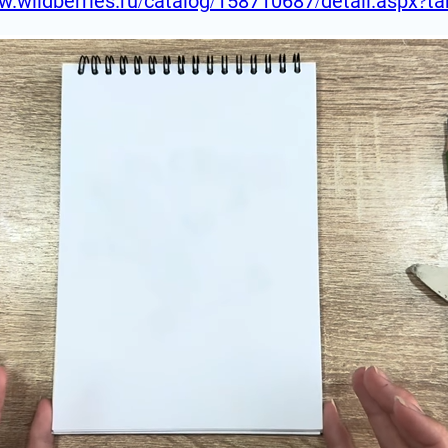
w.wildberries.ru/catalog/158710687/detail.aspx?t