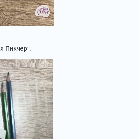
я Пикчер".