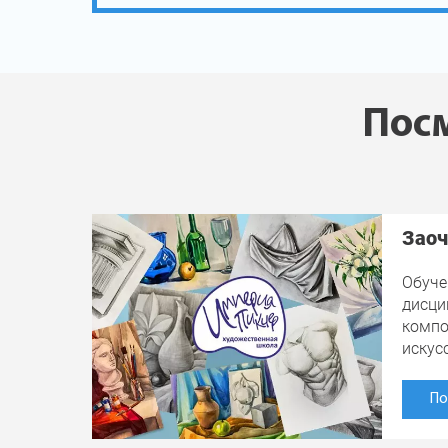
Посм
Заоч
Обуче
дисци
компо
искус
По