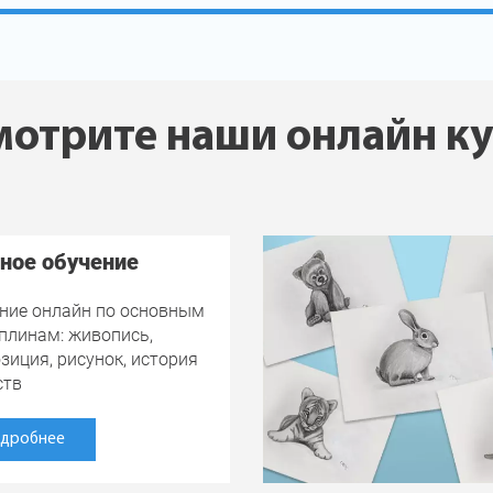
отрите наши онлайн к
ное обучение
ние онлайн по основным
плинам: живопись,
зиция, рисунок, история
ств
дробнее