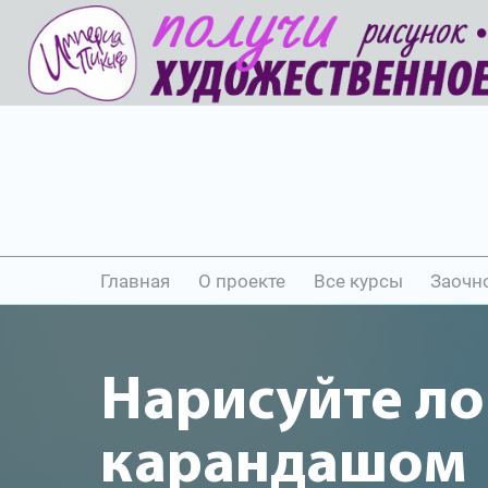
Главная
О проекте
Все курсы
Заочн
Нарисуйте л
карандашом