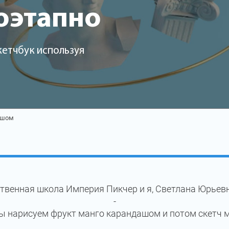
оэтапно
кетчбук используя
ашом
твенная школа Империя Пикчер и я, Светлана Юрьевн
-
ы нарисуем фрукт манго карандашом и потом скетч 