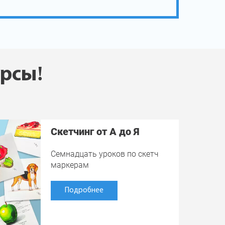
урсы!
Скетчинг от А до Я
Семнадцать уроков по скетч
маркерам
Подробнее