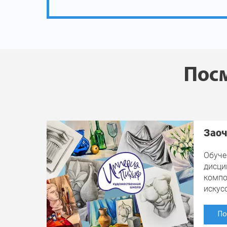
Посм
Заоч
Обуче
дисци
компо
искус
По