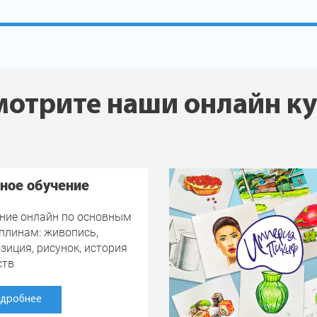
отрите наши онлайн к
ное обучение
ние онлайн по основным
плинам: живопись,
зиция, рисунок, история
ств
дробнее