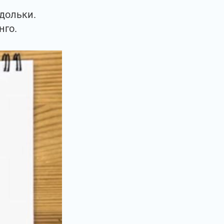
дольки.
нго.