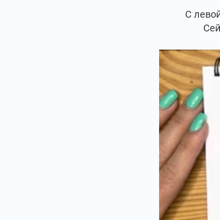
С лево
Сей