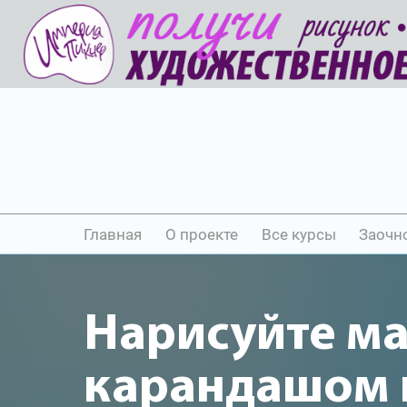
Главная
О проекте
Все курсы
Заочн
Нарисуйте м
карандашом и