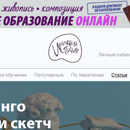
Личный кабин
ое обучение
Популярные
По тематикам
Статьи
анго
 скетч