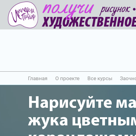
Главная
О проекте
Все курсы
Заочн
Нарисуйте м
жука цветны