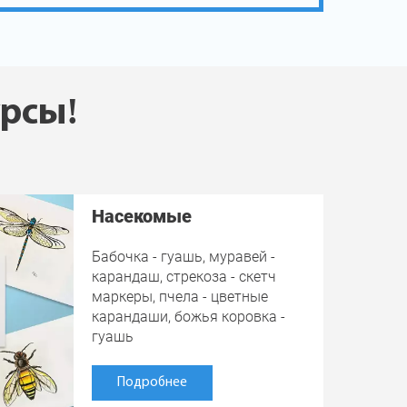
урсы!
Насекомые
Бабочка - гуашь, муравей -
карандаш, стрекоза - скетч
маркеры, пчела - цветные
карандаши, божья коровка -
гуашь
Подробнее