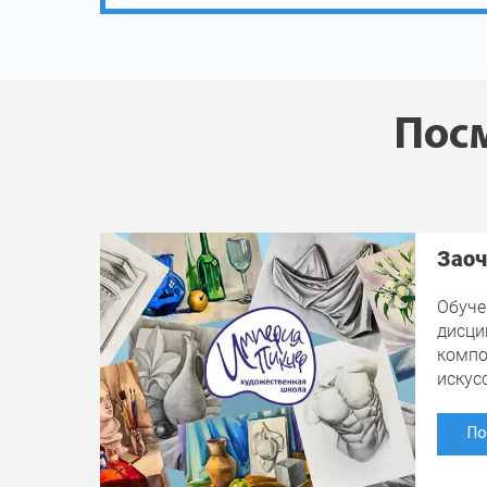
Посм
Заоч
Обуче
дисци
компо
искус
По