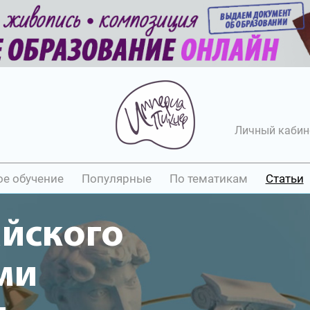
Личный кабин
ое обучение
Популярные
По тематикам
Статьи
айского
ми