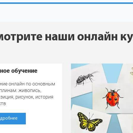
отрите наши онлайн к
ное обучение
ние онлайн по основным
плинам: живопись,
зиция, рисунок, история
ств
дробнее