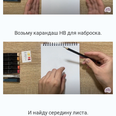
Возьму карандаш НВ для наброска.
И найду середину листа.