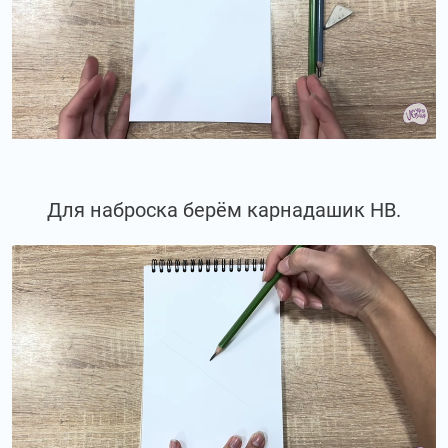
Для наброска берём карнадашик НВ.