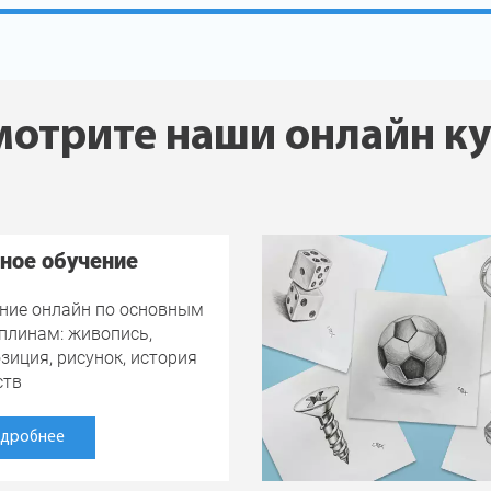
отрите наши онлайн к
ное обучение
ние онлайн по основным
плинам: живопись,
зиция, рисунок, история
ств
дробнее