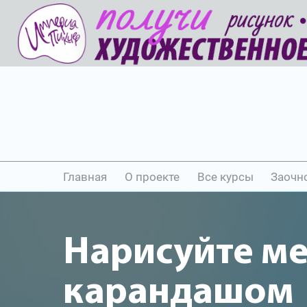
Главная
О проекте
Все курсы
Заочн
Нарисуйте м
карандашом