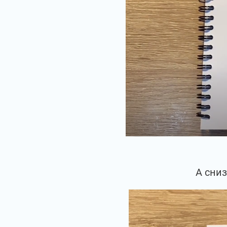
А сни