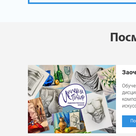
Посм
Заоч
Обуче
дисци
компо
искус
По