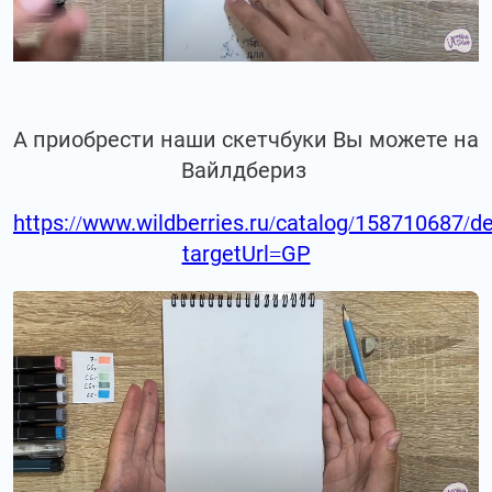
А приобрести наши скетчбуки Вы можете на
Вайлдбериз
https://www.wildberries.ru/catalog/158710687/de
targetUrl=GP