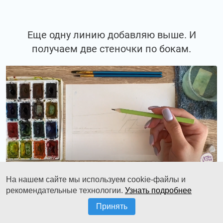
Еще одну линию добавляю выше. И
получаем две стеночки по бокам.
На нашем сайте мы используем cookie-файлы и
рекомендательные технологии.
Узнать подробнее
А посередине, между ними, мы
Принять
располагаем маленькую беседку.