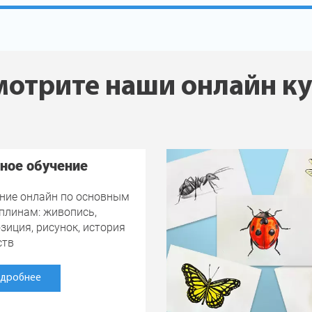
отрите наши онлайн к
ное обучение
ние онлайн по основным
плинам: живопись,
зиция, рисунок, история
ств
дробнее