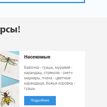
урсы!
Насекомые
Бабочка - гуашь, муравей -
карандаш, стрекоза - скетч
маркеры, пчела - цветные
карандаши, божья коровка -
гуашь
Подробнее