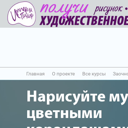
Главная
О проекте
Все курсы
Заочн
Нарисуйте м
цветными