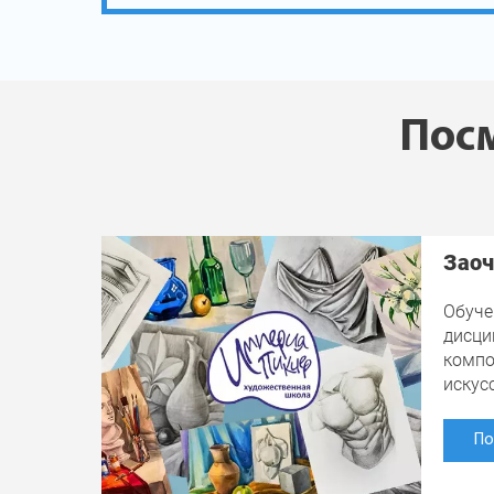
Посм
Заоч
Обуче
дисци
компо
искус
По