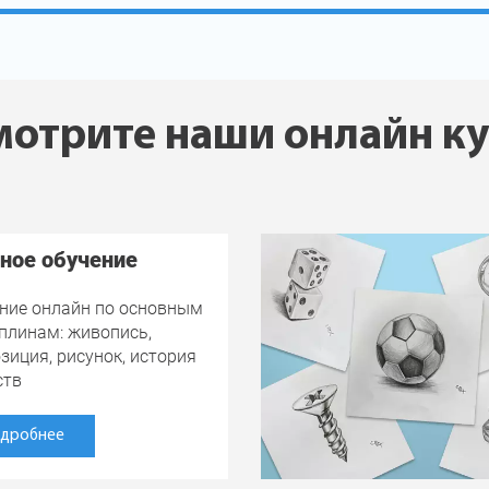
отрите наши онлайн к
ное обучение
ние онлайн по основным
плинам: живопись,
зиция, рисунок, история
ств
дробнее