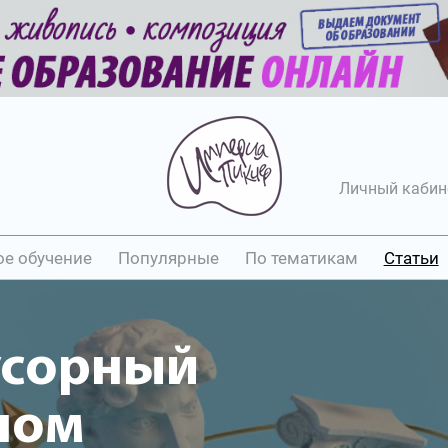
Личный кабин
ое обучение
Популярные
По тематикам
Статьи
усорный
шом