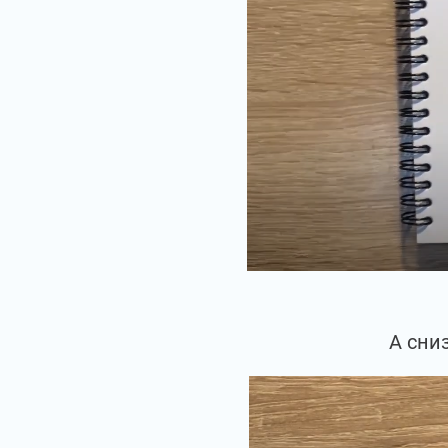
А сни