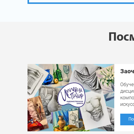
Посм
Заоч
Обуче
дисци
компо
искус
По