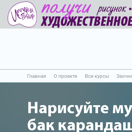
Главная
О проекте
Все курсы
Заочн
Нарисуйте м
бак каранда