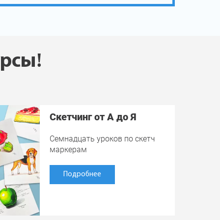
урсы!
Скетчинг от А до Я
Семнадцать уроков по скетч
маркерам
Подробнее