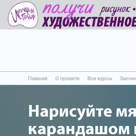
Главная
О проекте
Все курсы
Заочн
Нарисуйте м
карандашом и