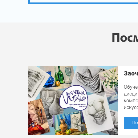
Посм
Заоч
Обуче
дисци
компо
искус
По