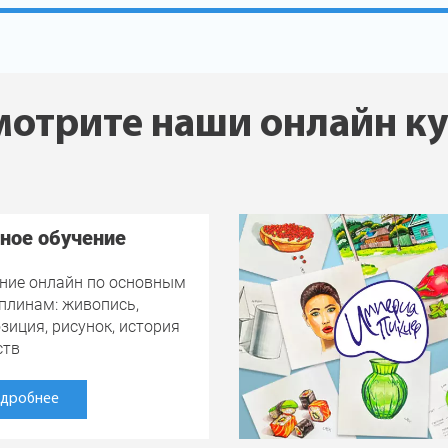
отрите наши онлайн к
ное обучение
ние онлайн по основным
плинам: живопись,
зиция, рисунок, история
ств
дробнее