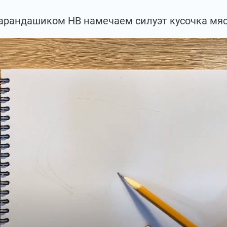
арандашиком НВ намечаем силуэт кусочка мяс