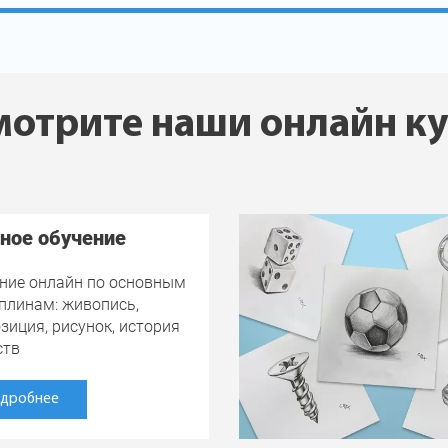
отрите наши онлайн к
ное обучение
ние онлайн по основным
плинам: живопись,
зиция, рисунок, история
ств
дробнее