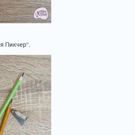
я Пикчер".