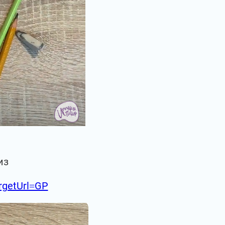
из
argetUrl=GP