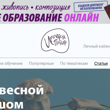
Личный кабин
ое обучение
Популярные
По тематикам
Статьи
авесной
шом