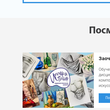
Посм
Заоч
Обуче
дисци
компо
искус
По