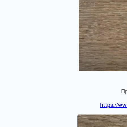
П
https://ww