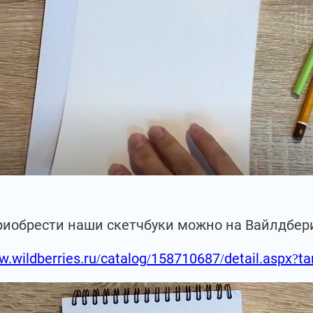
риобрести наши скетчбуки можно на Вайлдбер
w.wildberries.ru/catalog/158710687/detail.aspx?t