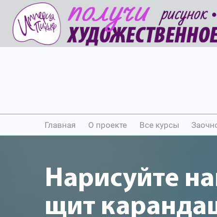
Главная
О проекте
Все курсы
Заочн
Нарисуйте н
щит каранда