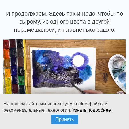
И продолжаем. Здесь так и надо, чтобы по
сырому, из одного цвета в другой
перемешалоси, и плавненько зашло.
На нашем сайте мы используем cookie-файлы и
рекомендательные технологии.
Узнать подробнее
Обратите внимание, что низ я не делаю.
Принять
Оставляю его светлым.