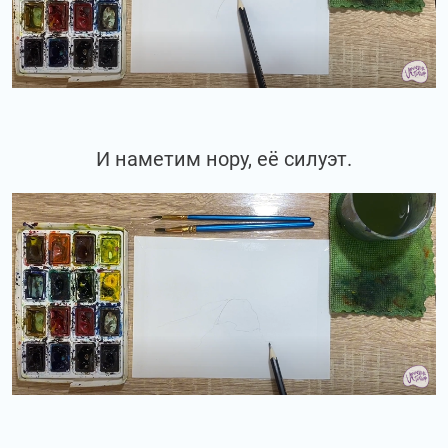
И наметим нору, её силуэт.