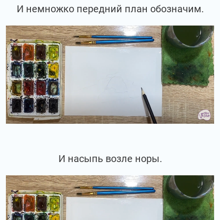
И немножко передний план обозначим.
И насыпь возле норы.