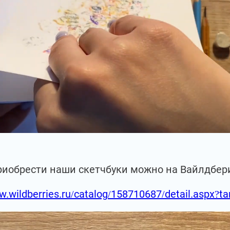
риобрести наши скетчбуки можно на Вайлдбер
w.wildberries.ru/catalog/158710687/detail.aspx?t