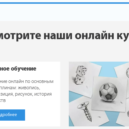
отрите наши онлайн к
ное обучение
ние онлайн по основным
плинам: живопись,
зиция, рисунок, история
ств
дробнее