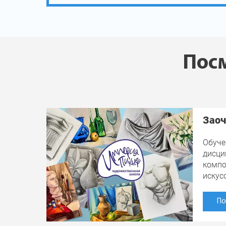
Посм
Заоч
Обуче
дисци
компо
искус
По