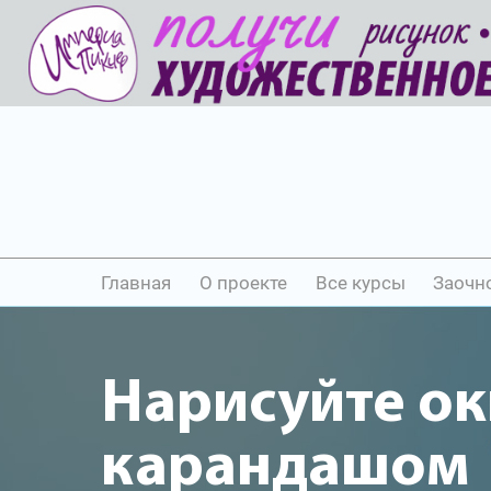
Главная
О проекте
Все курсы
Заочн
Нарисуйте о
карандашом