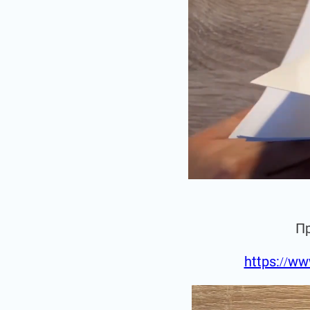
П
https://ww