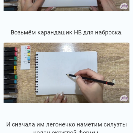
Возьмём карандашик НВ для наброска.
И сначала им легонечко наметим силуэты
колец округлой формы.