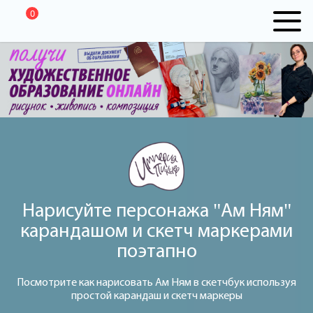
0
Нарисуйте персонажа "Ам Ням"
карандашом и скетч маркерами
поэтапно
Посмотрите как нарисовать Ам Ням в скетчбук используя
простой карандаш и скетч маркеры