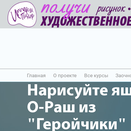
Главная
О проекте
Все курсы
Заочн
Нарисуйте я
О-Раш из
"Геройчики"