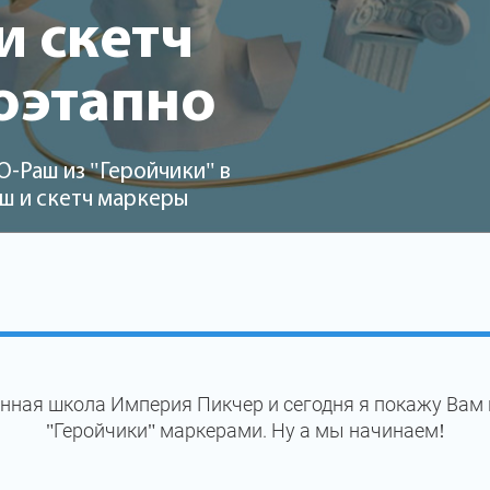
 скетч
оэтапно
-Раш из "Геройчики" в
ш и скетч маркеры
нная школа Империя Пикчер и сегодня я покажу Вам 
"Геройчики" маркерами. Ну а мы начинаем!