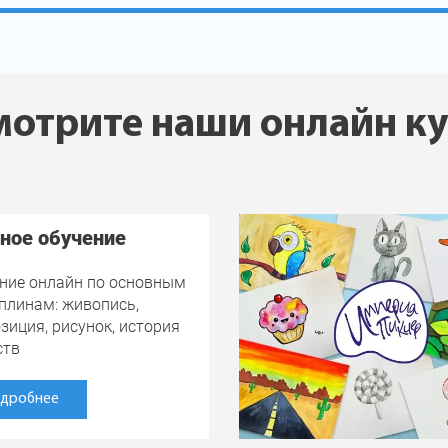
отрите наши онлайн к
ное обучение
ние онлайн по основным
плинам: живопись,
зиция, рисунок, история
ств
дробнее