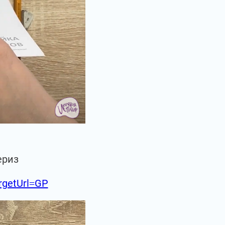
ериз
argetUrl=GP