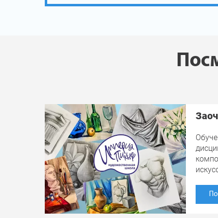
Посм
Заоч
Обуче
дисци
компо
искус
По