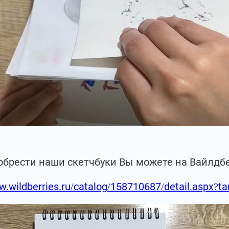
обрести наши скетчбуки Вы можете на Вайлдб
w.wildberries.ru/catalog/158710687/detail.aspx?t