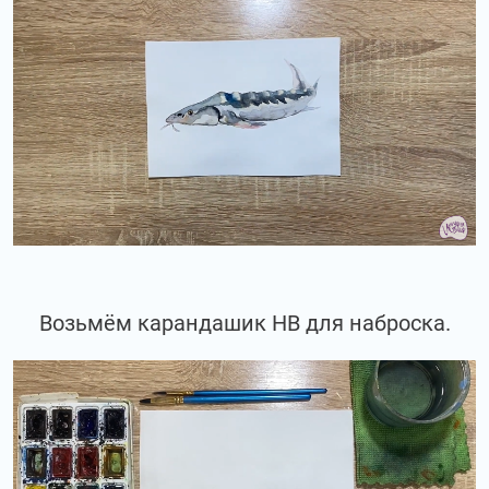
Возьмём карандашик НВ для наброска.