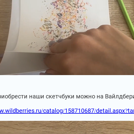
риобрести наши скетчбуки можно на Вайлдбер
w.wildberries.ru/catalog/158710687/detail.aspx?t