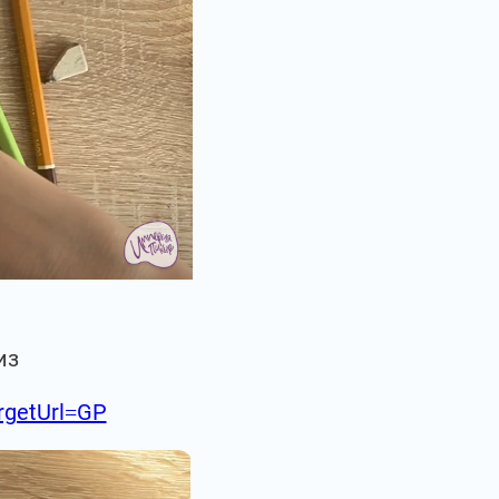
из
argetUrl=GP