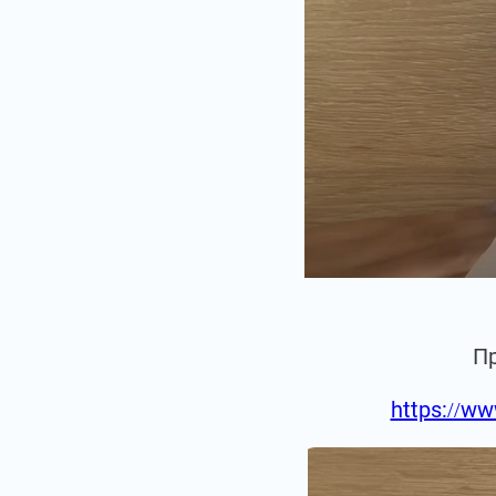
П
https://ww