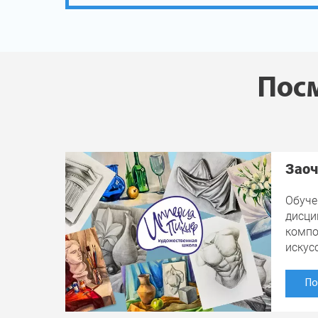
Посм
Заоч
Обуче
дисци
компо
искус
По