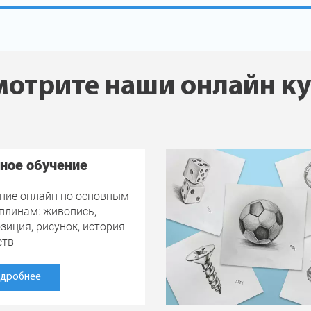
отрите наши онлайн к
ное обучение
ние онлайн по основным
плинам: живопись,
зиция, рисунок, история
ств
дробнее