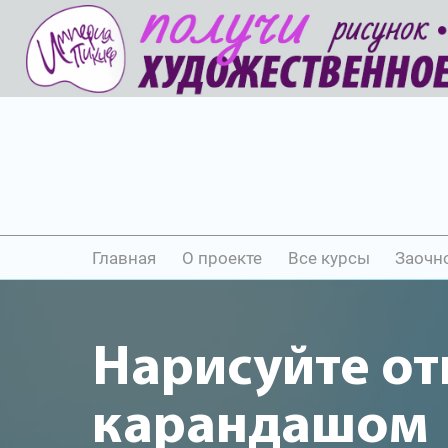
Главная
О проекте
Все курсы
Заочн
Нарисуйте от
карандашом