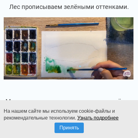
Лес прописываем зелёными оттенками.
Мы можем использовать травную зелёную
в смеси с охрой.
На нашем сайте мы используем cookie-файлы и
рекомендательные технологии.
Узнать подробнее
Принять