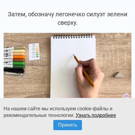
Затем, обозначу легонечко силуэт зелени
сверху.
На нашем сайте мы используем cookie-файлы и
рекомендательные технологии.
Узнать подробнее
И добавлю чеснок такими кубиками в
Принять
хаотичном порядке разного размера и