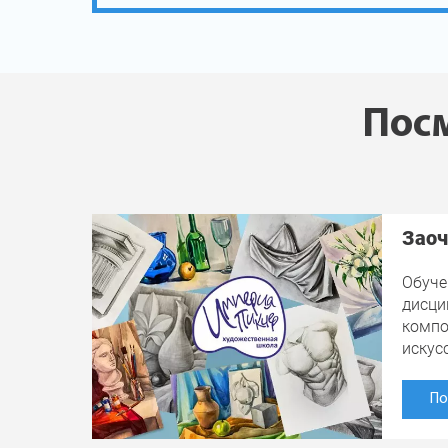
Посм
Заоч
Обуче
дисци
компо
искус
По