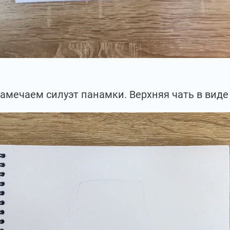
амечаем силуэт панамки. Верхняя чать в виде