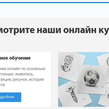
отрите наши онлайн к
ное обучение
ние онлайн по основным
плинам: живопись,
зиция, рисунок, история
ств
дробнее