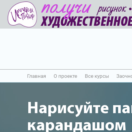
Главная
О проекте
Все курсы
Заочн
Нарисуйте п
карандашом