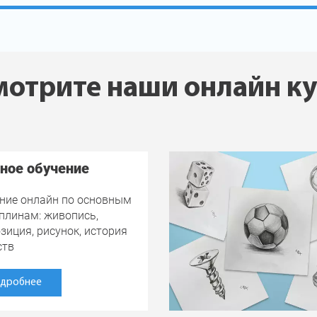
отрите наши онлайн к
ное обучение
ние онлайн по основным
плинам: живопись,
зиция, рисунок, история
ств
дробнее