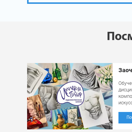
Посм
Заоч
Обуче
дисци
компо
искус
По