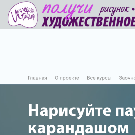
Главная
О проекте
Все курсы
Заочн
Нарисуйте па
карандашом