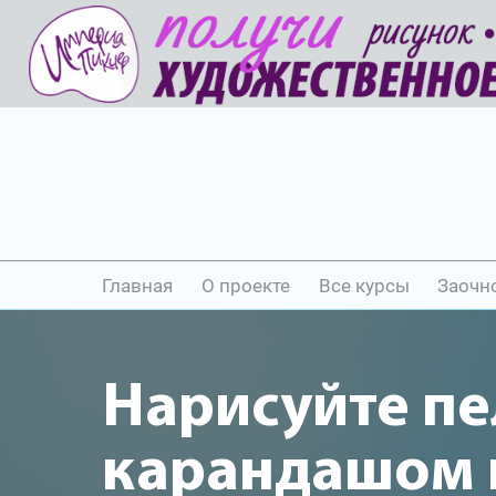
Главная
О проекте
Все курсы
Заочн
Нарисуйте п
карандашом и