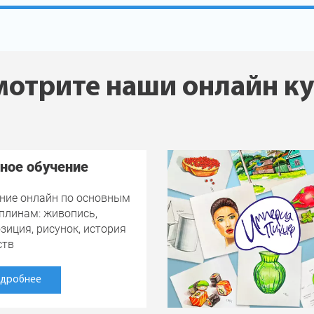
отрите наши онлайн к
ное обучение
ние онлайн по основным
плинам: живопись,
зиция, рисунок, история
ств
дробнее