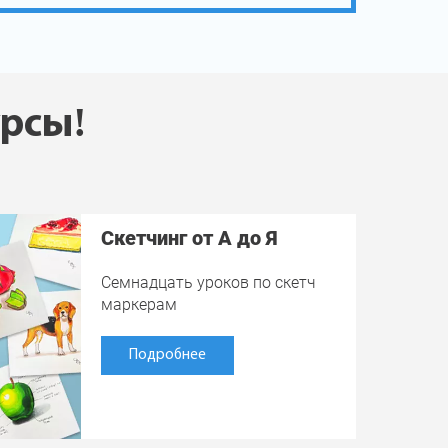
урсы!
Скетчинг от А до Я
Семнадцать уроков по скетч
маркерам
Подробнее