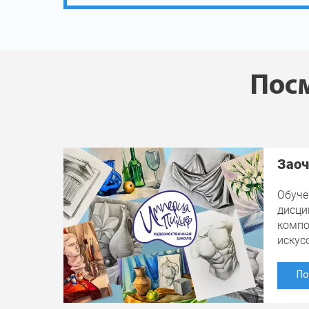
Посм
Заоч
Обуче
дисци
компо
искус
По