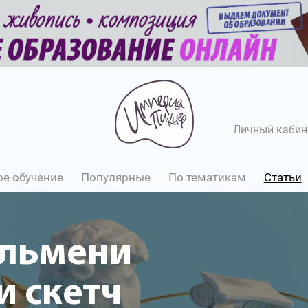
Личный кабин
ое обучение
Популярные
По тематикам
Статьи
ельмени
 скетч