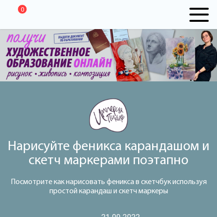
0
Нарисуйте феникса карандашом и
скетч маркерами поэтапно
Посмотрите как нарисовать феникса в скетчбук используя
простой карандаш и скетч маркеры