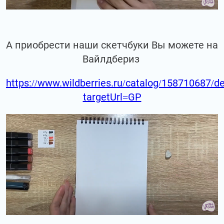
А приобрести наши скетчбуки Вы можете на
Вайлдбериз
https://www.wildberries.ru/catalog/158710687/de
targetUrl=GP