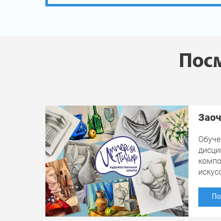
Посм
Заоч
Обуче
дисци
компо
искус
По