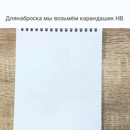
Длянаброска мы возьмём карандашик НВ.