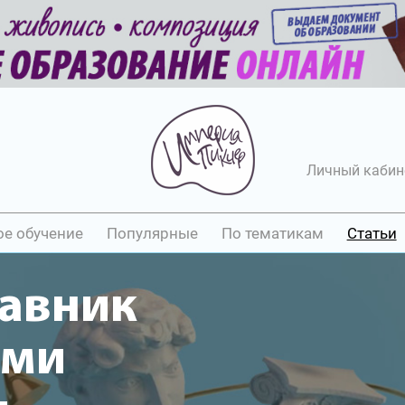
Личный кабин
ое обучение
Популярные
По тематикам
Статьи
лавник
ыми