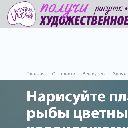
Главная
О проекте
Все курсы
Заочн
Нарисуйте п
рыбы цветн