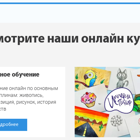
отрите наши онлайн к
ное обучение
ние онлайн по основным
плинам: живопись,
зиция, рисунок, история
ств
дробнее