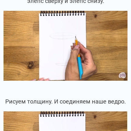
элепс сверху и элепс снизу.
Рисуем толщину. И соединяем наше ведро.