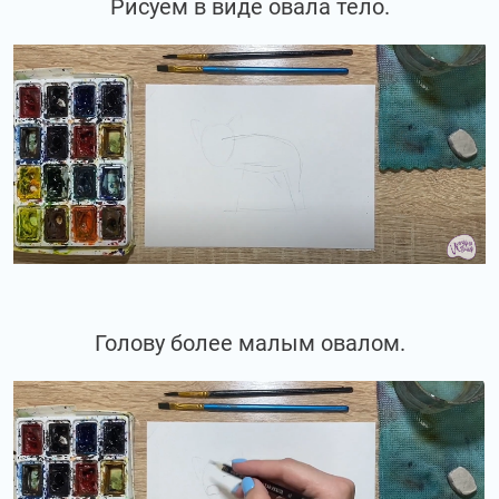
Рисуем в виде овала тело.
Голову более малым овалом.