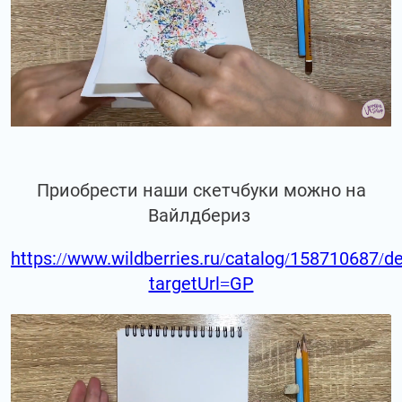
Приобрести наши скетчбуки можно на
Вайлдбериз
https://www.wildberries.ru/catalog/158710687/de
targetUrl=GP