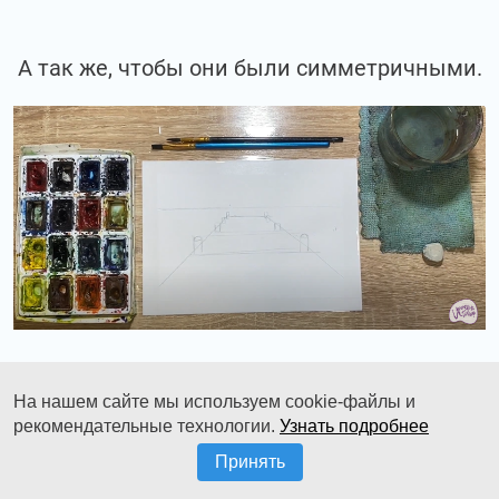
А так же, чтобы они были симметричными.
На нашем сайте мы используем cookie-файлы и
Стераем ластиком лишний карандашик. Он
рекомендательные технологии.
Узнать подробнее
нам больше не понадобится.
Принять