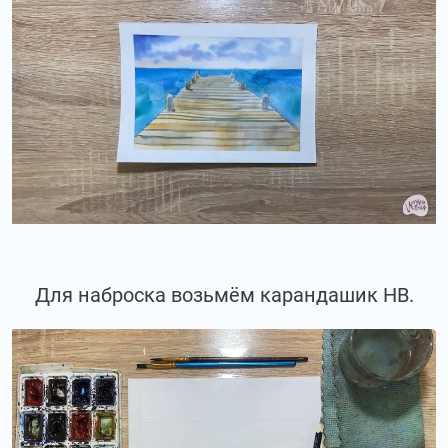
Для наброска возьмём карандашик НВ.