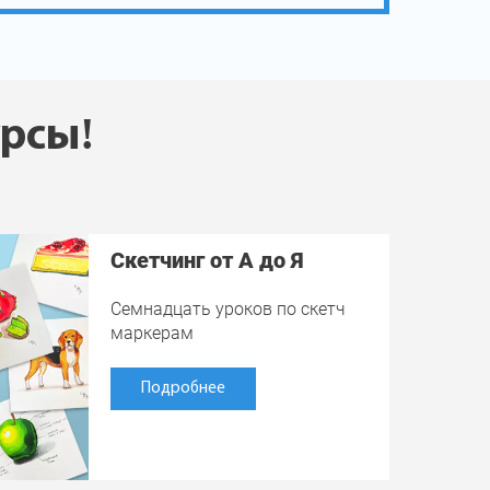
урсы!
Скетчинг от А до Я
Семнадцать уроков по скетч
маркерам
Подробнее