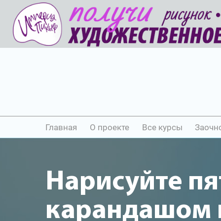
Главная
О проекте
Все курсы
Заочн
Нарисуйте пя
карандашом и