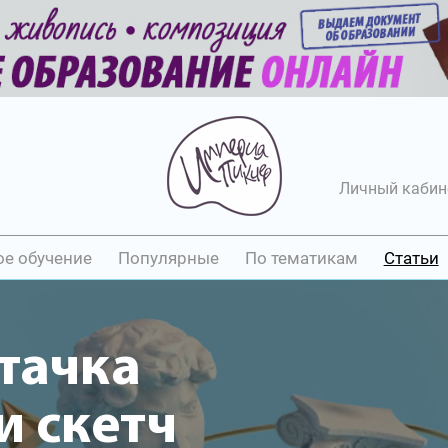
Личный кабин
ое обучение
Популярные
По тематикам
Статьи
тачка
 скетч