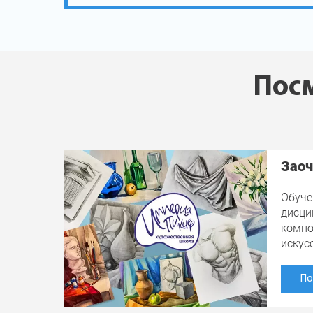
Посм
Заоч
Обуче
дисци
компо
искус
По