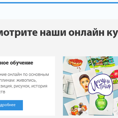
отрите наши онлайн к
ное обучение
ние онлайн по основным
плинам: живопись,
зиция, рисунок, история
ств
дробнее