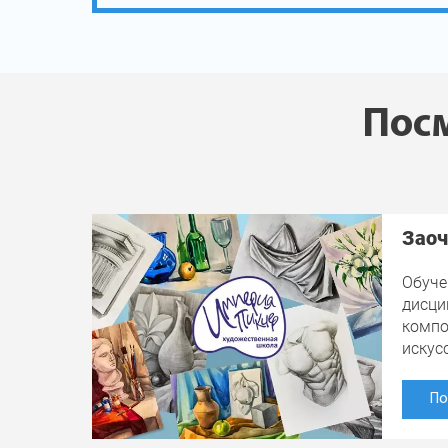
Посм
Заоч
Обуче
дисци
компо
искус
По