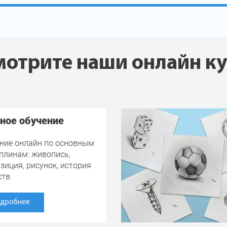
отрите наши онлайн к
ное обучение
ние онлайн по основным
плинам: живопись,
зиция, рисунок, история
ств
дробнее