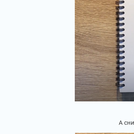
А сни