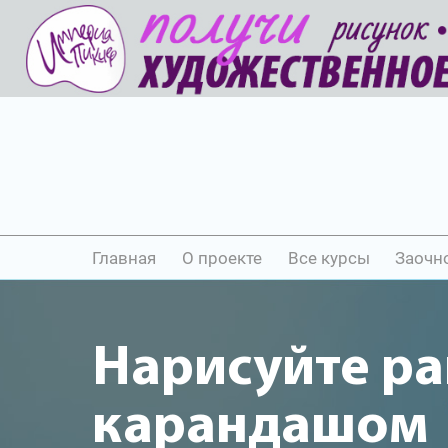
Главная
О проекте
Все курсы
Заочн
Нарисуйте ра
карандашом