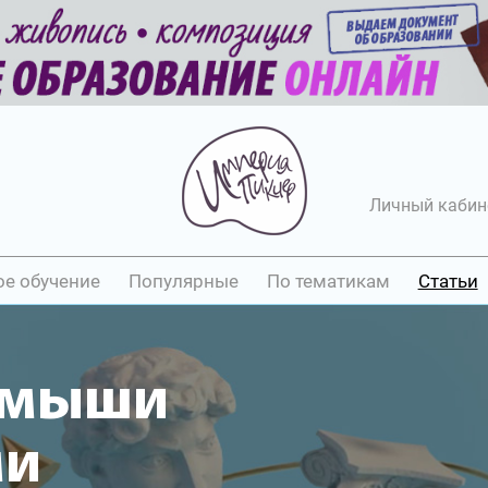
Личный кабин
ое обучение
Популярные
По тематикам
Статьи
амыши
ми