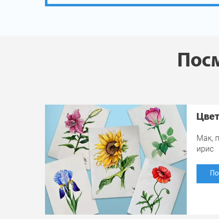
Посм
Цве
Мак, п
ирис
По