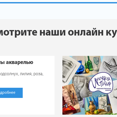
отрите наши онлайн к
ты акварелью
одсолнух, лилия, роза,
дробнее