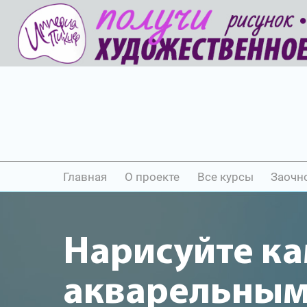
Главная
О проекте
Все курсы
Заочн
Нарисуйте к
акварельны