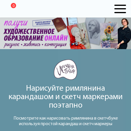
0
Нарисуйте римлянина
карандашом и скетч маркерами
поэтапно
Посмотрите как нарисовать римлянина в скетчбуке
используя простой карандаш и скетч маркеры