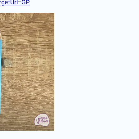
argetUrl=GP