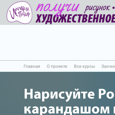
Главная
О проекте
Все курсы
Заочн
Нарисуйте Р
карандашом и