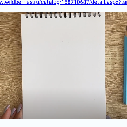
w.wildberries.ru/catalog/158710687/detail.aspx?t