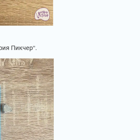
рия Пикчер".