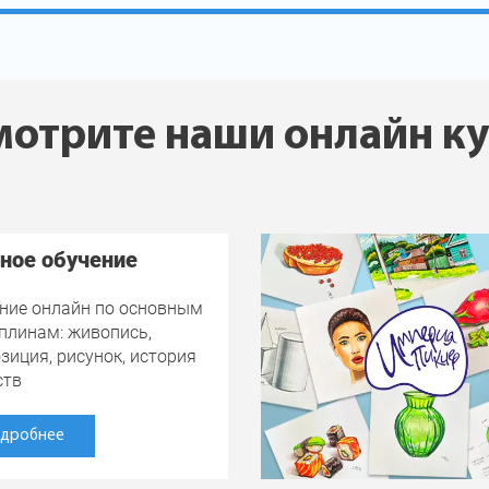
отрите наши онлайн к
ное обучение
ние онлайн по основным
плинам: живопись,
зиция, рисунок, история
ств
дробнее