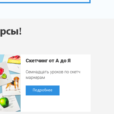
урсы!
Скетчинг от А до Я
Семнадцать уроков по скетч
маркерам
Подробнее