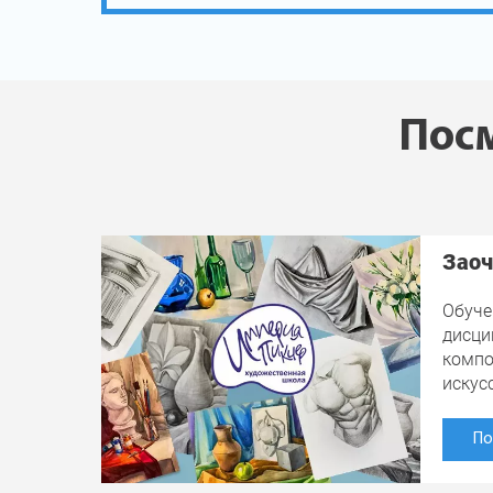
Посм
Заоч
Обуче
дисци
компо
искус
По