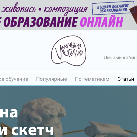
Личный кабин
ое обучение
Популярные
По тематикам
Статьи
она
 скетч