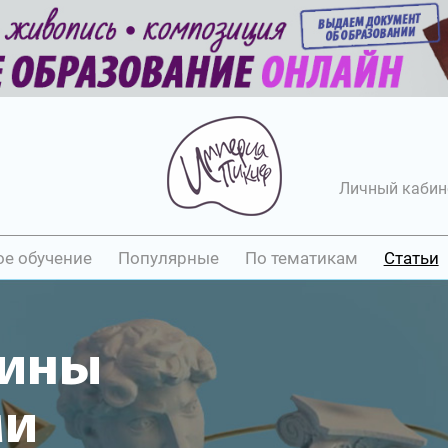
Личный кабин
ое обучение
Популярные
По тематикам
Статьи
уины
ми