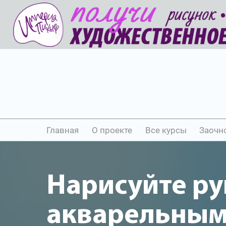
Главная
О проекте
Все курсы
Заочн
Нарисуйте р
акварельны