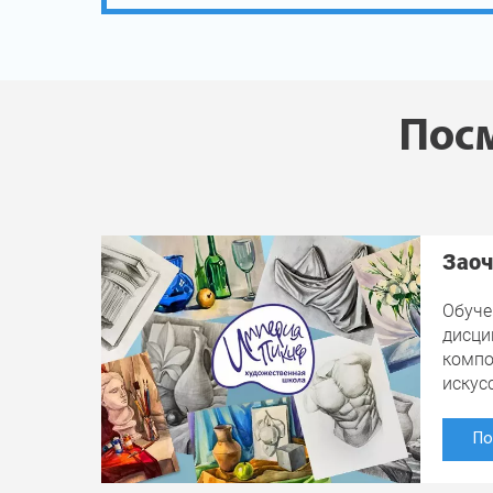
Посм
Заоч
Обуче
дисци
компо
искус
По