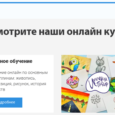
отрите наши онлайн к
ное обучение
ние онлайн по основным
плинам: живопись,
зиция, рисунок, история
ств
дробнее