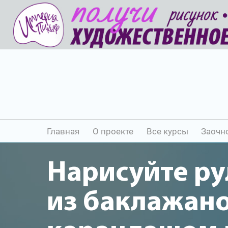
Главная
О проекте
Все курсы
Заочн
Нарисуйте ру
из баклажан