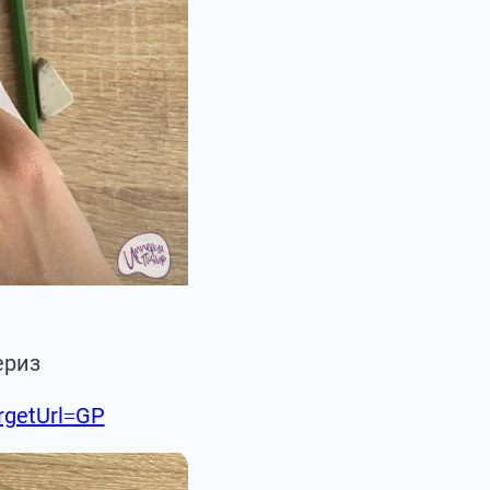
ериз
argetUrl=GP