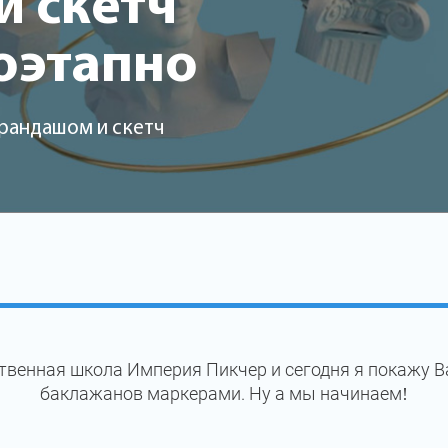
 скетч
оэтапно
арандашом и скетч
венная школа Империя Пикчер и сегодня я покажу В
баклажанов маркерами. Ну а мы начинаем!