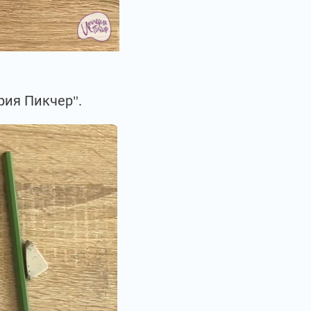
рия Пикчер".