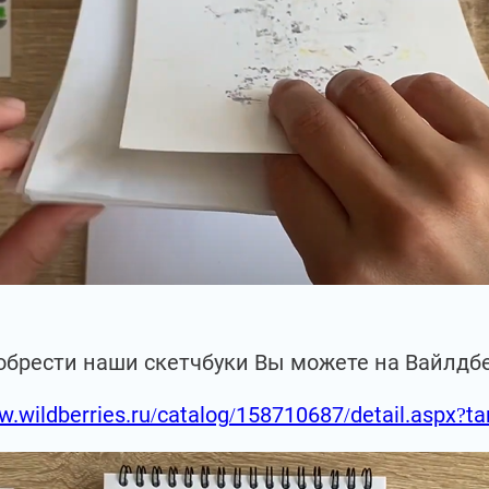
обрести наши скетчбуки Вы можете на Вайлдб
w.wildberries.ru/catalog/158710687/detail.aspx?t