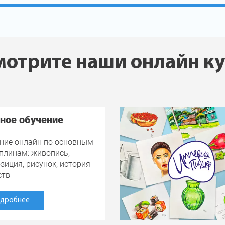
отрите наши онлайн к
ное обучение
ние онлайн по основным
плинам: живопись,
зиция, рисунок, история
ств
дробнее