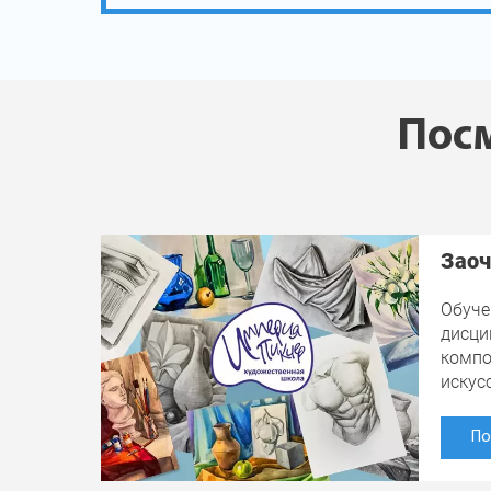
Посм
Заоч
Обуче
дисци
компо
искус
По