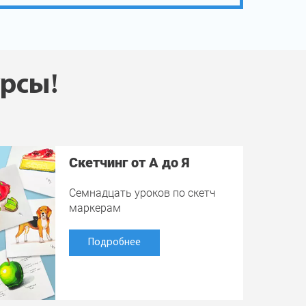
урсы!
Скетчинг от А до Я
Семнадцать уроков по скетч
маркерам
Подробнее