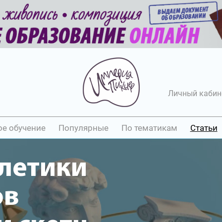
Личный кабин
ое обучение
Популярные
По тематикам
Статьи
летики
ов