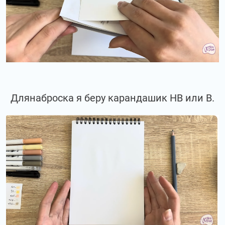
Длянаброска я беру карандашик НВ или В.