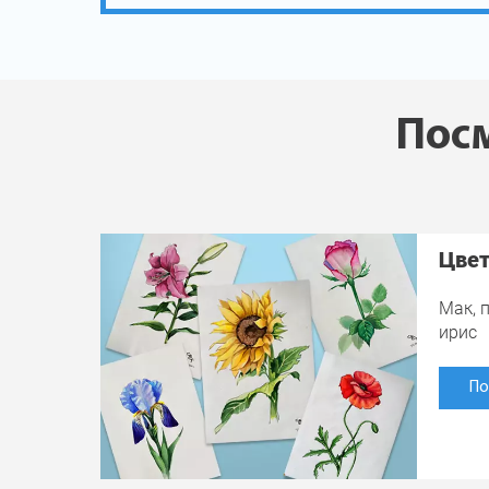
Посм
Цве
Мак, п
ирис
По