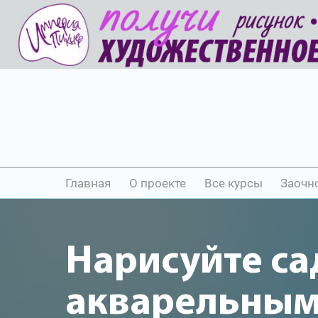
Главная
О проекте
Все курсы
Заочн
Нарисуйте са
акварельны