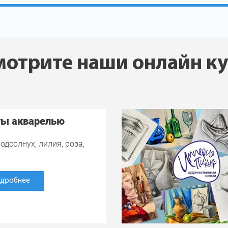
отрите наши онлайн к
ты акварелью
одсолнух, лилия, роза,
дробнее