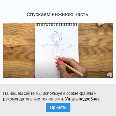
Спускаем нижнюю часть.
На нашем сайте мы используем cookie-файлы и
Палочка остается как-бы внутри. Т.е. мы
рекомендательные технологии.
Узнать подробнее
рисуем одежду уже поверх той самой палки,
Принять
просвечивая ее насквозь.